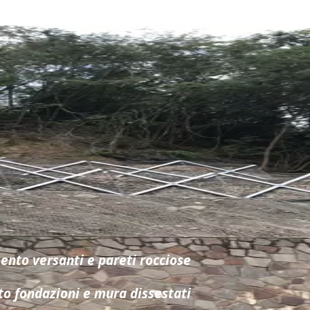
nto versanti e pareti rocciose
o fondazioni e mura dissestati